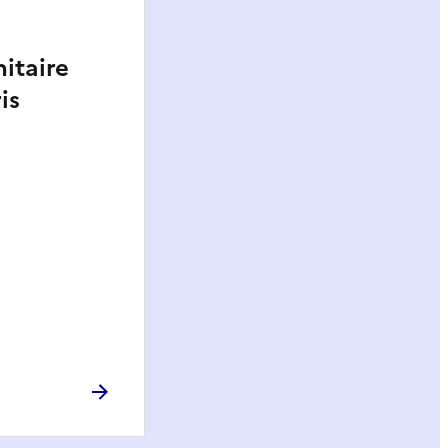
itaire
is