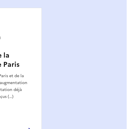
a
 la
 Paris
aris et de la
 augmentation
tation déjà
eçus (…)