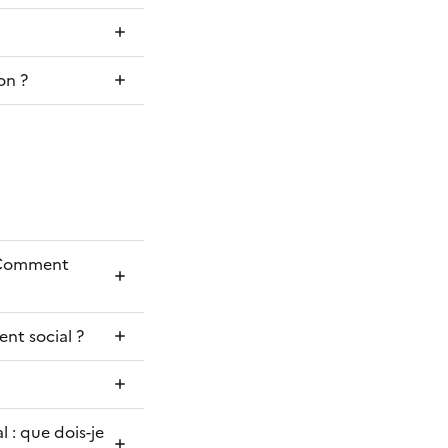
on ?
n. Comment
ent social ?
l : que dois-je