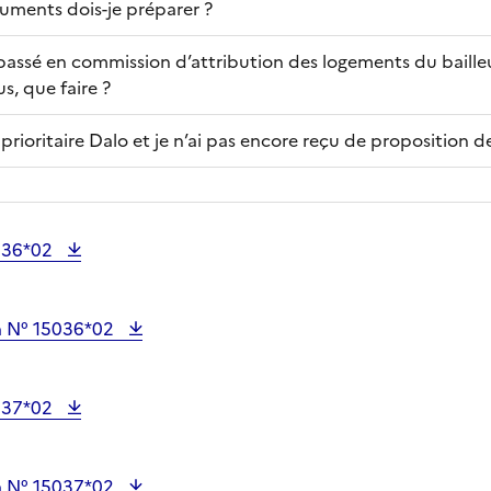
cuments dois-je préparer ?
passé en commission d’attribution des logements du bailleur
us, que faire ?
 prioritaire Dalo et je n’ai pas encore reçu de proposition 
036*02
a N° 15036*02
037*02
a N° 15037*02