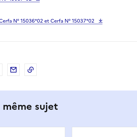
Cerfa N° 15036*02 et Cerfa N° 15037*02
 Facebook
er sur X
Partager sur LinkedIn
Partager par email
Copier le lien de la page dans le presse-pap
e même sujet