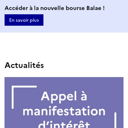
e
M
Accéder à la nouvelle bourse Balae !
-
i
En savoir plus
d
s
e
e
-
e
n
F
Actualités
a
r
v
a
a
n
n
c
t
e