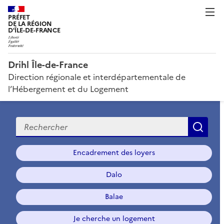
PRÉFET
DE LA RÉGION
D'ÎLE-DE-FRANCE
Drihl Île-de-France
Direction régionale et interdépartementale de
l’Hébergement et du Logement
Recherche
Rec
Encadrement des loyers
Dalo
Balae
Je cherche un logement