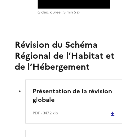
i
(vidéo, durée : 5 min 5 s)
r
e
Révision du Schéma
l
Régional de l’Habitat et
de l’Hébergement
a
v
Présentation de la révision
i
globale
d
PDF
- 347.2 kio
é