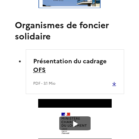
Organismes de foncier
solidaire
Présentation du cadrage
OFS
PDF
- 3.1 Mio
L