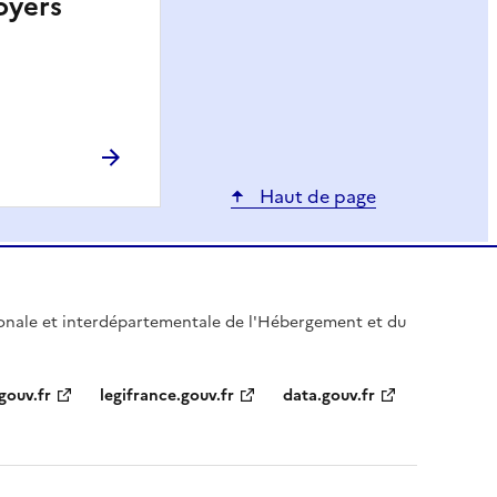
oyers
Haut de page
gionale et interdépartementale de l'Hébergement et du
gouv.fr
legifrance.gouv.fr
data.gouv.fr