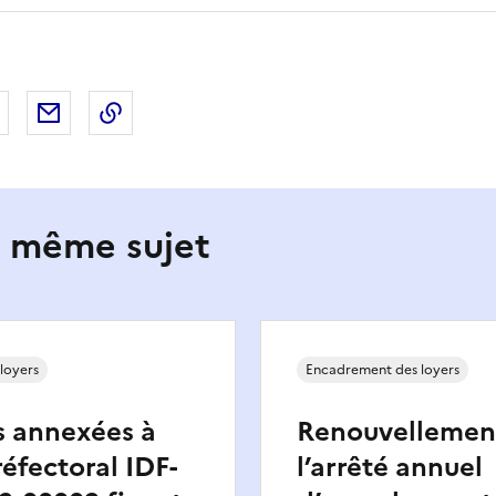
 Facebook
er sur X
Partager sur LinkedIn
Partager par email
Copier le lien de la page dans le presse-pap
e même sujet
loyers
Encadrement des loyers
s annexées à
Renouvellemen
réfectoral IDF-
l’arrêté annuel