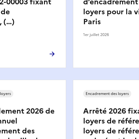
2-00003 fixant
d’encadrement
 de
loyers pour la v
, (…)
Paris
1er juillet 2026
loyers
Encadrement des loyers
lement 2026 de
Arrêté 2026 fix
nnuel
loyers de référe
ement des
loyers de référ