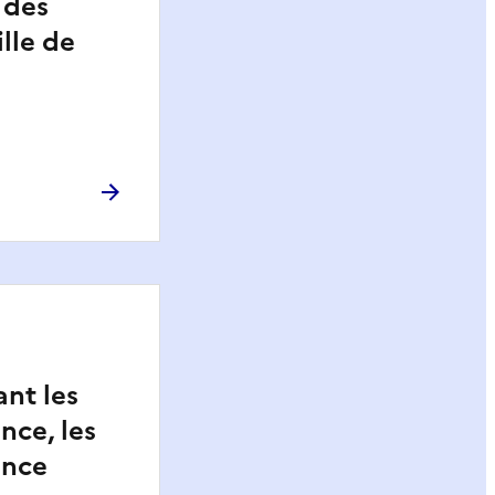
 des
ille de
ant les
nce, les
ence