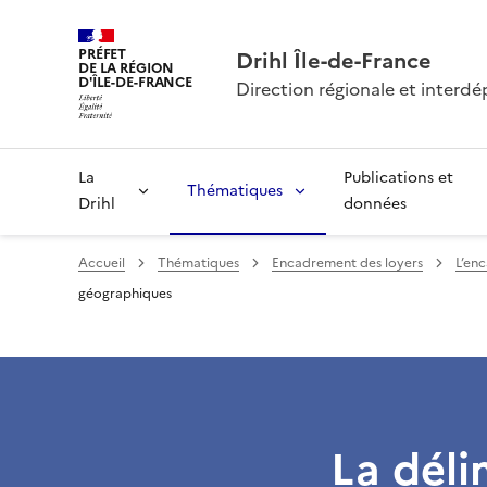
PRÉFET
Drihl Île-de-France
DE LA RÉGION
D'ÎLE-DE-FRANCE
Direction régionale et inter
La
Publications et
Thématiques
Drihl
données
Accueil
Thématiques
Encadrement des loyers
L’en
géographiques
La déli