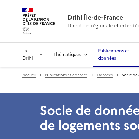
PRÉFET
Drihl Île-de-France
DE LA RÉGION
D'ÎLE-DE-FRANCE
Direction régionale et inter
La
Publications et
Thématiques
Drihl
données
Accueil
Publications et données
Données
Socle de
Socle de donnée
de logements so