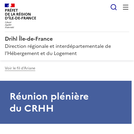
Reche
PRÉFET
DE LA RÉGION
D'ÎLE-DE-FRANCE
Drihl Île-de-France
Direction régionale et interdépartementale de
l’Hébergement et du Logement
Voir le fil d'Ariane
Réunion plénière
du CRHH