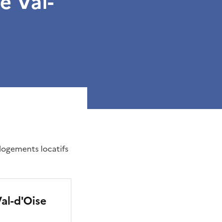
e Val-
 logements locatifs
al-d'Oise