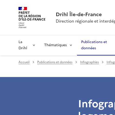
PRÉFET
Drihl Île-de-France
DE LA RÉGION
D'ÎLE-DE-FRANCE
Direction régionale et inter
La
Publications et
Thématiques
Drihl
données
Accueil
Publications et données
Infographies
Infog
Infogra