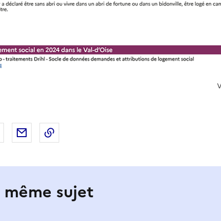
V
 Facebook
er sur X
Partager sur LinkedIn
Partager par email
Copier le lien de la page dans le presse-pap
e même sujet