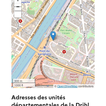
−
300 m
1000 ft
©
OpenStreetMap
contributors
Adresses des unités
départementales de la Drihl