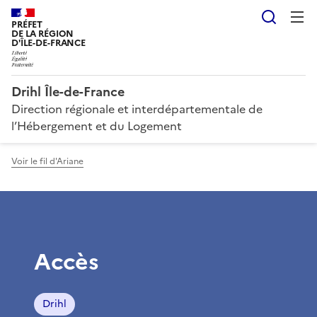
Reche
PRÉFET
DE LA RÉGION
D'ÎLE-DE-FRANCE
Drihl Île-de-France
Direction régionale et interdépartementale de
l’Hébergement et du Logement
Voir le fil d'Ariane
Accès
Drihl