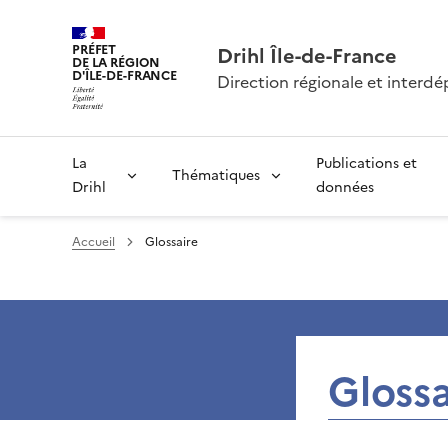
PRÉFET
Drihl Île-de-France
DE LA RÉGION
D'ÎLE-DE-FRANCE
Direction régionale et inter
La
Publications et
Thématiques
Drihl
données
Accueil
Glossaire
Glossa