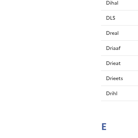
Dihal
DLS
Dreal
Driaaf
Drieat
Drieets
Drihl
E