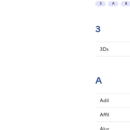
3
A
B
3
3Ds
A
Adil
Affil
Alur