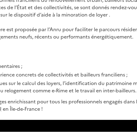
ionnels franciliens du renouvellement urbain, bailleurs soc
es de l’État et des collectivités, se sont donnés rendez-vou
sur le dispositif d’aide à la minoration de loyer .
re est proposée par l’Anru pour faciliter le parcours résid
ogements neufs, récents ou performants énergétiquement.
entaires ;
ience concrets de collectivités et bailleurs franciliens ;
ues sur le calcul des loyers, l’identification du patrimoine m
au relogement comme e-Rime et le travail en inter-bailleurs.
s enrichissant pour tous les professionnels engagés dans l
U
en Île-de-France !