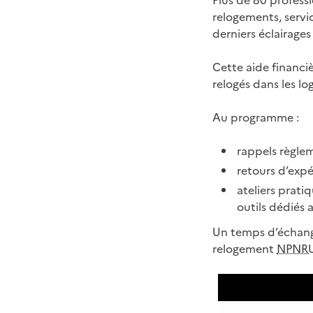
Plus de 80 profess
relogements, servic
derniers éclairages 
Cette aide financiè
relogés dans les l
Au programme :
rappels règlem
retours d’expér
ateliers pratiq
outils dédiés 
Un temps d’échange
relogement
NPNR