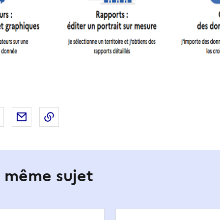
 Facebook
er sur X
Partager sur LinkedIn
Partager par email
Copier le lien de la page dans le presse-pap
e même sujet