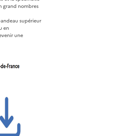
 un grand nombres
andeau supérieur
u en
devenir une