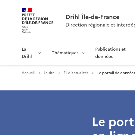
PRÉFET
Drihl Île-de-France
DE LA RÉGION
D'ÎLE-DE-FRANCE
Direction régionale et inter
La
Publications et
Thématiques
Drihl
données
Accueil
Le site
Fil d’actualités
Le portail de données 
Le port