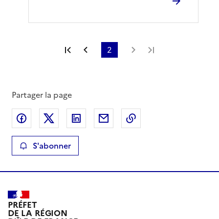
Première page
Page précédente
2
Page suivante
Dernière page
Partager la page
Partager sur Facebook
Partager sur X
Partager sur LinkedIn
Partager par email
Copier le lien de la 
S'abonner
PRÉFET
DE LA RÉGION